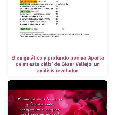
El enigmático y profundo poema ‘Aparta
de mí este cáliz’ de César Vallejo: un
análisis revelador