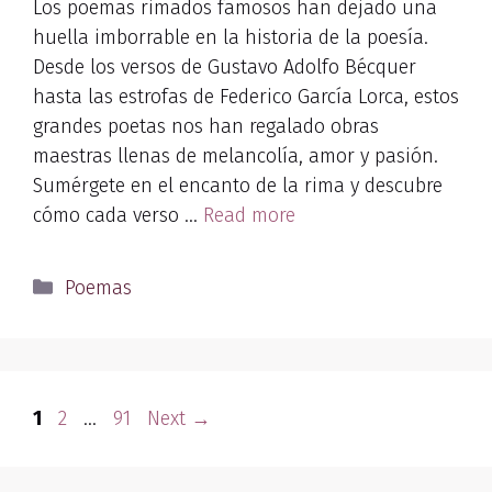
Los poemas rimados famosos han dejado una
huella imborrable en la historia de la poesía.
Desde los versos de Gustavo Adolfo Bécquer
hasta las estrofas de Federico García Lorca, estos
grandes poetas nos han regalado obras
maestras llenas de melancolía, amor y pasión.
Sumérgete en el encanto de la rima y descubre
cómo cada verso …
Read more
Categories
Poemas
Page
Page
Page
1
2
…
91
Next
→