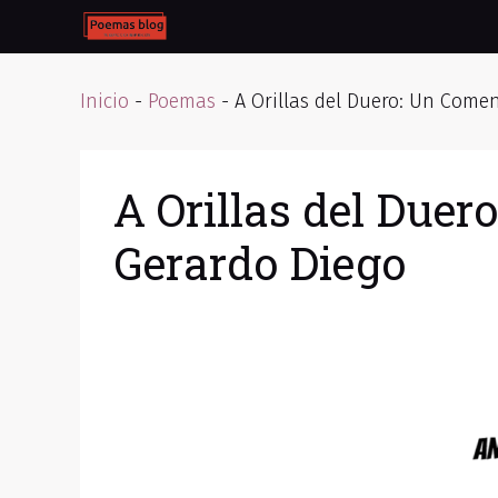
Skip
to
content
Inicio
-
Poemas
-
A Orillas del Duero: Un Come
A Orillas del Duer
Gerardo Diego