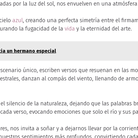
ñadas por la luz del sol, nos envuelven en una atmósfera
 cielo
azul
, creando una perfecta simetría entre el firmame
turando la fugacidad de la
vida
y la eternidad del arte.
cia un hermano especial
 escenario único, escriben versos que resuenan en las m
estrales, danzan al compás del viento, llenando de armo
 el silencio de la naturaleza, dejando que las palabras 
n cada verso, evocando emociones que solo el río y sus p
s, nos invita a soñar y a dejarnos llevar por la corrien
nuestros sentimientos más profundos, convirtiendo cada