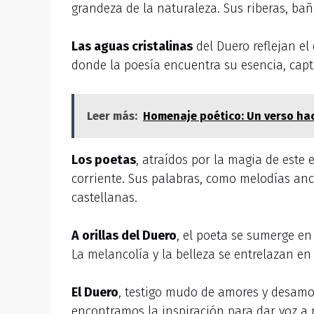
grandeza de la naturaleza. Sus riberas, ba
Las aguas cristalinas
del Duero reflejan el
donde la poesía encuentra su esencia, cap
Leer más:
Homenaje poético: Un verso ha
Los poetas
, atraídos por la magia de este
corriente. Sus palabras, como melodías anc
castellanas.
A orillas del Duero
, el poeta se sumerge en
La melancolía y la belleza se entrelazan e
El Duero
, testigo mudo de amores y desamore
encontramos la inspiración para dar voz a 