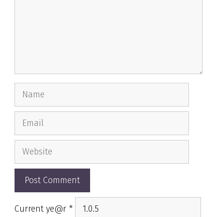
Name
Email
Website
Current ye@r
*