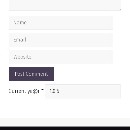
Name
Email
Website
Current ye@r
*