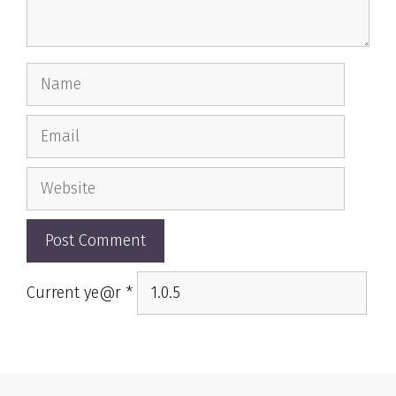
Name
Email
Website
Current ye@r
*