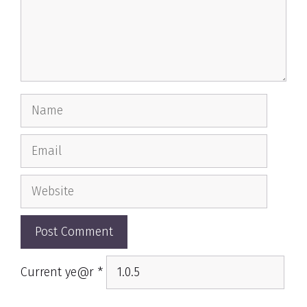
Name
Email
Website
Current ye@r
*