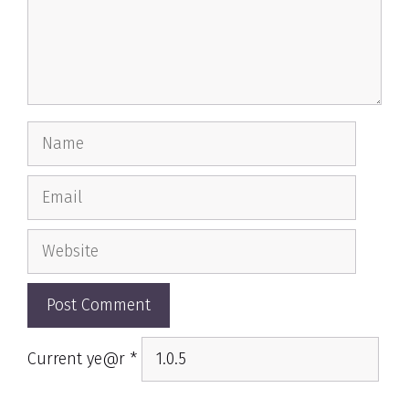
Name
Email
Website
Current ye@r
*