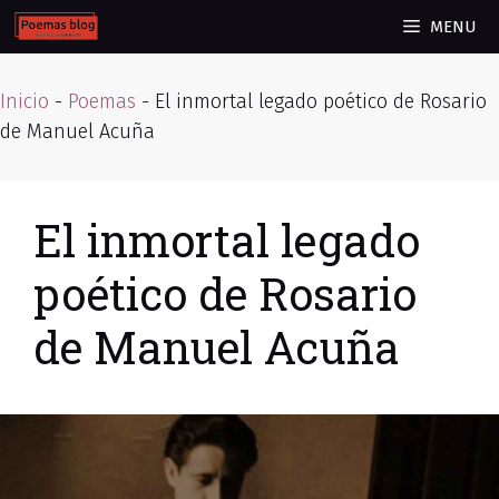
Skip
MENU
to
content
Inicio
-
Poemas
-
El inmortal legado poético de Rosario
de Manuel Acuña
El inmortal legado
poético de Rosario
de Manuel Acuña