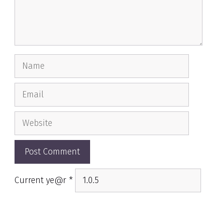
Name
Email
Website
Current ye@r
*