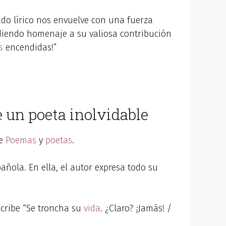
gado lírico nos envuelve con una fuerza
ndiendo homenaje a su valiosa contribución
s
encendidas!”
 un poeta inolvidable
de
Poemas
y
poetas
.
añola. En ella, el autor expresa todo su
cribe “Se troncha su
vida
. ¿Claro? ¡Jamás! /