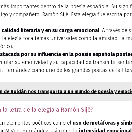
 más importantes dentro de la poesía española. Su signi
go y compañero, Ramón Sijé. Esta elegía fue escrita po
 calidad literaria y en su carga emocional
. A través de 
la elegía toca temas universales como la amistad, la mue
órico.
stacada por su influencia en la poesía española poster
emular su emotividad y su capacidad de transmitir senti
el Hernández como uno de los grandes poetas de la litera
ón de Roldán nos transporta a un mundo de poesía y emoc
a letra de la elegía a Ramón Sijé?
acan elementos poéticos como el
uso de metáforas y sím
or Miguel Hernández, así como la
intensidad emocional 