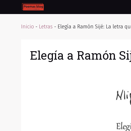
Skip
to
content
Inicio
-
Letras
-
Elegía a Ramón Sijé: La letra q
Elegía a Ramón Sij