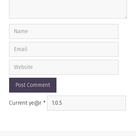
Name
Email
Website
Current ye@r
*