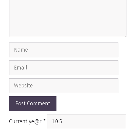
Name
Email
Website
Current ye@r
*