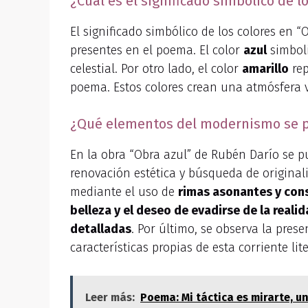
¿Cuál es el significado simbólico de l
El significado simbólico de los colores en 
presentes en el poema. El color
azul
simboli
celestial. Por otro lado, el color
amarillo
rep
poema. Estos colores crean una atmósfera v
¿Qué elementos del modernismo se pu
En la obra “Obra azul” de Rubén Darío se 
renovación estética y búsqueda de origina
mediante el uso de
rimas asonantes y con
belleza y el deseo de evadirse de la reali
detalladas
. Por último, se observa la pres
características propias de esta corriente lite
Leer más:
Poema: Mi táctica es mirarte, u