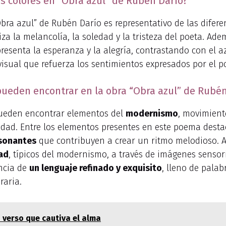
os colores en “Obra azul” de Rubén Darío?
“Obra azul” de Rubén Darío es representativo de las dife
za la melancolía, la soledad y la tristeza del poeta. Ade
resenta la esperanza y la alegría, contrastando con el a
isual que refuerza los sentimientos expresados por el p
eden encontrar en la obra “Obra azul” de Rubén
pueden encontrar elementos del
modernismo
, movimiento
lidad. Entre los elementos presentes en este poema dest
sonantes
que contribuyen a crear un ritmo melodioso. 
dad
, típicos del modernismo, a través de imágenes sensor
encia de
un lenguaje refinado y exquisito
, lleno de palab
raria.
n verso que cautiva el alma