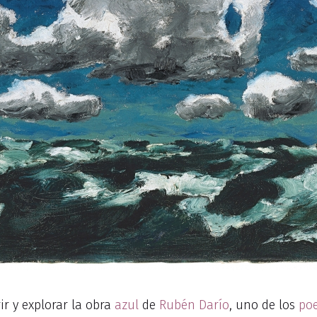
ir y explorar la obra
azul
de
Rubén Darío
, uno de los
po