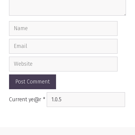
Name
Email
Website
Current ye@r
*