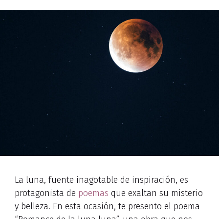
La luna, fuente inagotable de inspiración, es
protagonista de
poemas
que exaltan su misterio
y belleza. En esta ocasión, te presento el poema