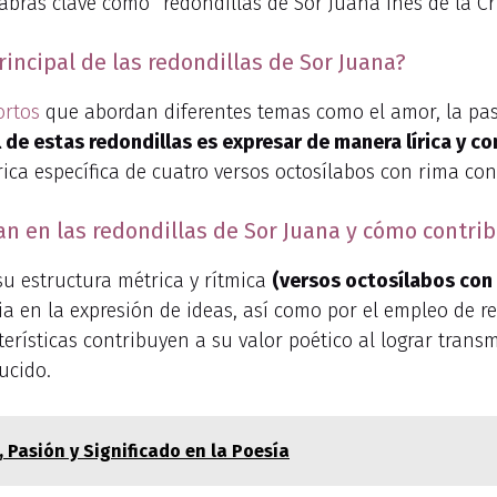
ras clave como “redondillas de Sor Juana Inés de la Cr
principal de las redondillas de Sor Juana?
ortos
que abordan diferentes temas como el amor, la pasió
al de estas redondillas es expresar de manera lírica y 
rica específica de cuatro versos octosílabos con rima co
can en las redondillas de Sor Juana y cómo contri
su estructura métrica y rítmica
(versos octosílabos con
a en la expresión de ideas, así como por el empleo de re
cterísticas contribuyen a su valor poético al lograr tran
ucido.
 Pasión y Significado en la Poesía