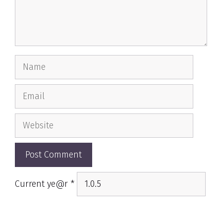
Name
Email
Website
Current ye@r
*