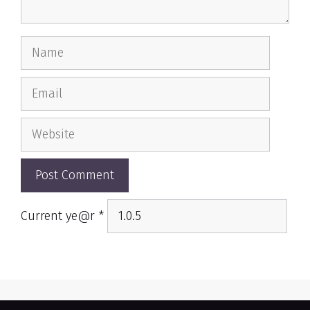
Name
Email
Website
Current ye@r
*