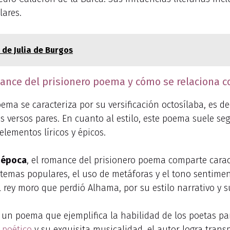
lares.
 de Julia de Burgos
omance del prisionero poema y cómo se relaciona c
ema se caracteriza por su versificación octosílaba, es de
s versos pares. En cuanto al estilo, este poema suele se
lementos líricos y épicos.
a época
, el romance del prisionero poema comparte carac
 temas populares, el uso de metáforas y el tono sentime
y moro que perdió Alhama, por su estilo narrativo y su 
 un poema que ejemplifica la habilidad de los poetas pa
 poético
y su exquisita musicalidad, el autor logra tran