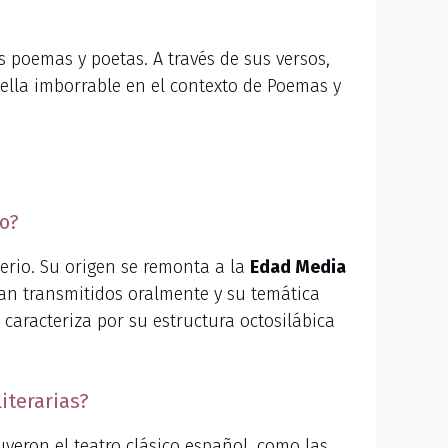
s poemas y poetas. A través de sus versos,
ella imborrable en el contexto de Poemas y
co?
verio. Su origen se remonta a la
Edad Media
eran transmitidos oralmente y su temática
e caracteriza por su estructura octosilábica
iterarias?
uyeron el teatro clásico español, como las