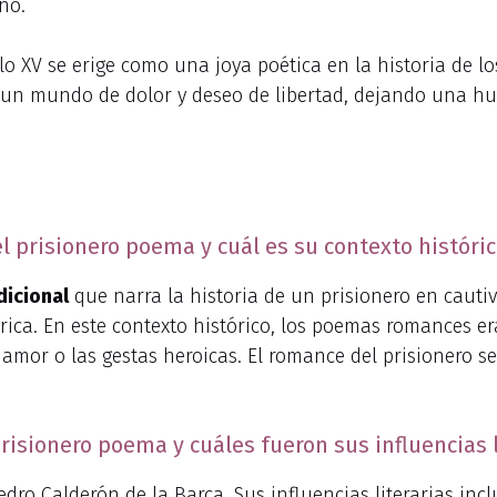
no.
 XV se erige como una joya poética en la historia de lo
 un mundo de dolor y deseo de libertad, dejando una hu
el prisionero poema y cuál es su contexto históri
icional
que narra la historia de un prisionero en cauti
lírica. En este contexto histórico, los poemas romances 
l amor o las gestas heroicas. El romance del prisionero s
risionero poema y cuáles fueron sus influencias l
dro Calderón de la Barca. Sus influencias literarias incl