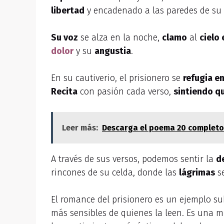
libertad
y encadenado a las paredes de su 
Su voz
se alza en la noche,
clamo
al
cielo 
dolor
y su
angustia
.
En su cautiverio, el prisionero se
refugia en
Recita
con pasión cada verso,
sintiendo q
Leer más:
Descarga el poema 20 completo 
A través de sus versos, podemos sentir la
d
rincones de su celda, donde las
lágrimas
s
El romance del prisionero es un ejemplo su
más sensibles de quienes la leen. Es una mu