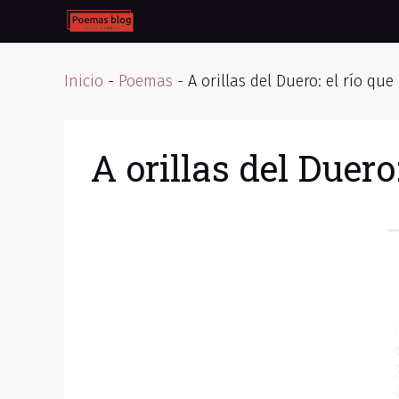
Skip
to
content
Inicio
-
Poemas
-
A orillas del Duero: el río qu
A orillas del Duero