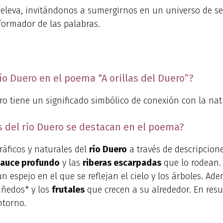
e eleva, invitándonos a sumergirnos en un universo de se
sformador de las palabras.
río Duero en el poema “A orillas del Duero”?
uero tiene un significado simbólico de conexión con la na
s del río Duero se destacan en el poema?
ráficos y naturales del
río Duero
a través de descripciones
cauce profundo
y las
riberas escarpadas
que lo rodean.
espejo en el que se reflejan el cielo y los árboles. Ad
viñedos* y los
frutales
que crecen a su alrededor. En resu
ntorno.