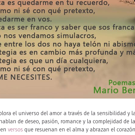
xplora el universo del amor a través de la sensibilidad y
ablan de deseo, pasión, romance y la complejidad de l
ejen
versos
que resuenan en el alma y abrazan el corazón