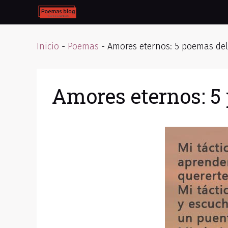
Skip
to
content
Inicio
-
Poemas
-
Amores eternos: 5 poemas del
Amores eternos: 5