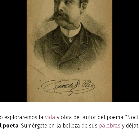
lo exploraremos la
vida
y obra del autor del poema “Noctu
l poeta
. Sumérgete en la belleza de sus
palabras
y déjat