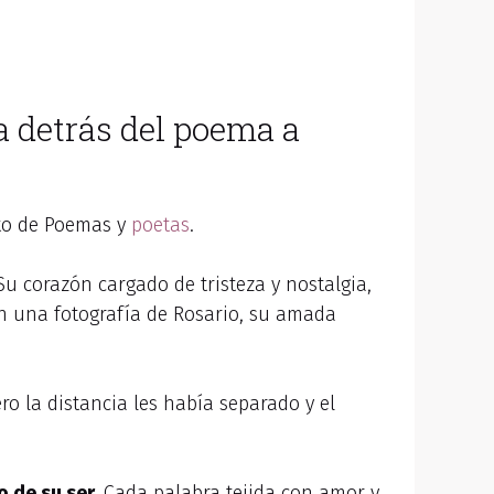
a detrás del poema a
xto de Poemas y
poetas
.
u corazón cargado de tristeza y nostalgia,
 una fotografía de Rosario, su amada
ro la distancia les había separado y el
 de su ser.
Cada palabra tejida con amor y