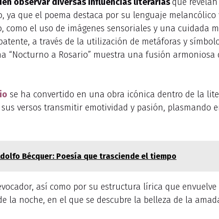
n observar diversas influencias literarias
que revelan 
o, ya que el poema destaca por su lenguaje melancólico
 como el uso de imágenes sensoriales y una cuidada musi
tente, a través de la utilización de metáforas y símbolo
a “Nocturno a Rosario” muestra una fusión armoniosa de d
io
se ha convertido en una obra icónica dentro de la lit
de sus versos transmitir emotividad y pasión, plasmando 
dolfo Bécquer: Poesía que trasciende el tiempo
vocador, así como por su estructura lírica que envuelve 
de la noche, en el que se descubre la belleza de la amada