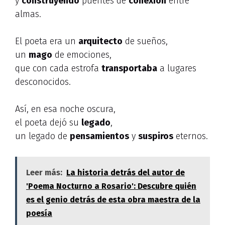
y
construyendo
puentes de
conexión
entre
almas.
El poeta era un
arquitecto
de sueños,
un
mago
de emociones,
que con cada estrofa
transportaba
a lugares
desconocidos.
Así, en esa noche oscura,
el poeta dejó su
legado
,
un legado de
pensamientos
y
suspiros
eternos.
Leer más:
La historia detrás del autor de
'Poema Nocturno a Rosario': Descubre quién
es el genio detrás de esta obra maestra de la
poesía