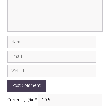
Name
Email
Website
Current ye@r
*