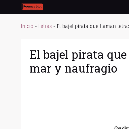
Skip
to
content
Inicio
-
Letras
-
El bajel pirata que llaman letr
El bajel pirata qu
mar y naufragio