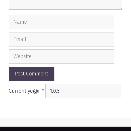
Name
Email
Website
Current ye@r
*