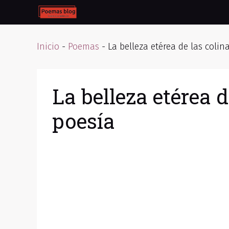
Skip
to
content
Inicio
-
Poemas
-
La belleza etérea de las coli
La belleza etérea 
poesía