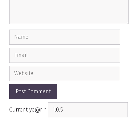
Name
Email
Website
Current ye@r
*