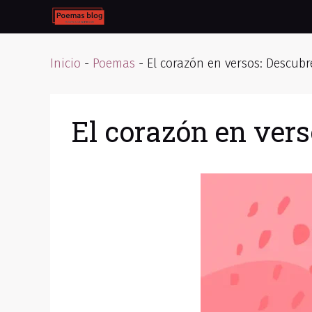
Skip
to
content
Inicio
-
Poemas
-
El corazón en versos: Descub
El corazón en ver