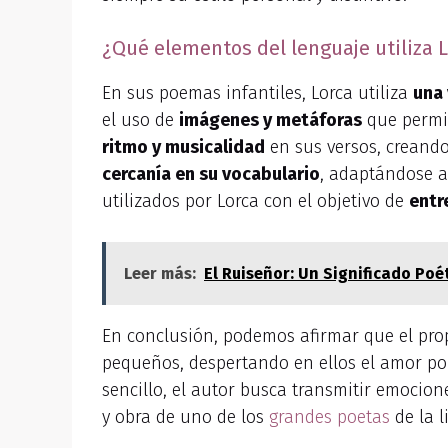
¿Qué elementos del lenguaje utiliza L
En sus poemas infantiles, Lorca utiliza
una 
el uso de
imágenes y metáforas
que permit
ritmo y musicalidad
en sus versos, creando
cercanía en su vocabulario
, adaptándose a
utilizados por Lorca con el objetivo de
entr
Leer más:
El Ruiseñor: Un Significado Poé
En conclusión, podemos afirmar que el prop
pequeños, despertando en ellos el amor por 
sencillo, el autor busca transmitir emocio
y obra de uno de los
grandes poetas
de la l