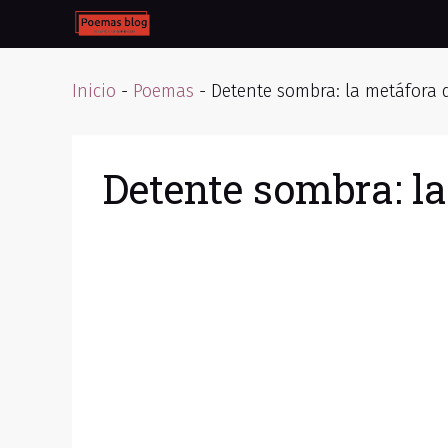
Skip
to
content
Inicio
-
Poemas
-
Detente sombra: la metáfora d
Detente sombra: la