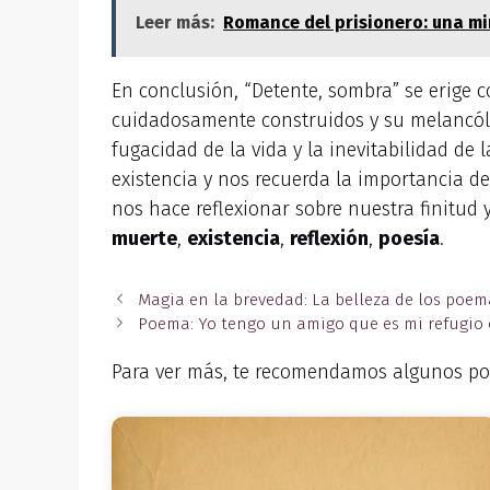
Leer más:
Romance del prisionero: una mi
En conclusión, “Detente, sombra” se erige 
cuidadosamente construidos y su melancóli
fugacidad de la vida y la inevitabilidad de
existencia y nos recuerda la importancia d
nos hace reflexionar sobre nuestra finitud
muerte
,
existencia
,
reflexión
,
poesía
.
Magia en la brevedad: La belleza de los poem
Poema: Yo tengo un amigo que es mi refugio 
Para ver más, te recomendamos algunos po