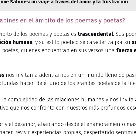
ime Sabines: un viaje a través del amor y la frustración
 Sabines en el ámbito de los poemas y poetas?
ámbito de los poemas y poetas es
trascendental
. Sus po
dición humana
, y su estilo poético se caracteriza por su
s
e poetas, quienes encuentran en sus versos una
fuerza 
es
nos invitan a adentrarnos en un mundo lleno de pas
fundas hacen de él uno de los grandes poetas de la lite
a la complejidad de las relaciones humanas y nos invita
tivo que nos confronta con nuestros más profundos dese
mor y el desamor, abarcando desde el enamoramiento más
hacen revivir experiencias propias, despertando sentimi