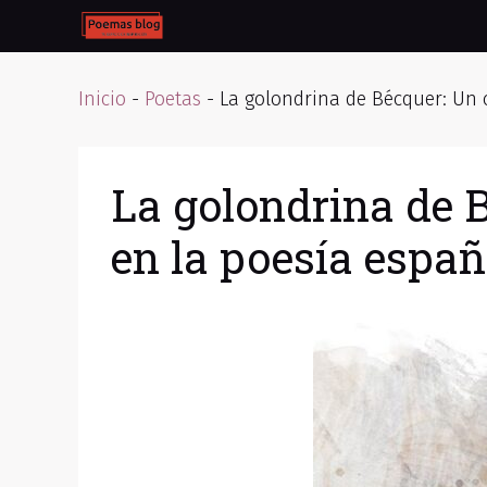
Skip
to
content
Inicio
-
Poetas
-
La golondrina de Bécquer: Un 
La golondrina de B
en la poesía españ