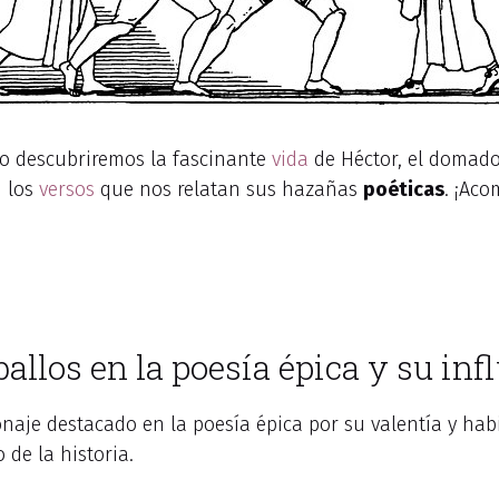
lo descubriremos la fascinante
vida
de Héctor, el domador
n los
versos
que nos relatan sus hazañas
poéticas
. ¡Ac
allos en la poesía épica y su inf
naje destacado en la poesía épica por su valentía y habil
 de la historia.