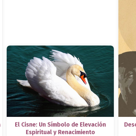
a
El Cisne: Un Símbolo de Elevación
Desc
Espiritual y Renacimiento