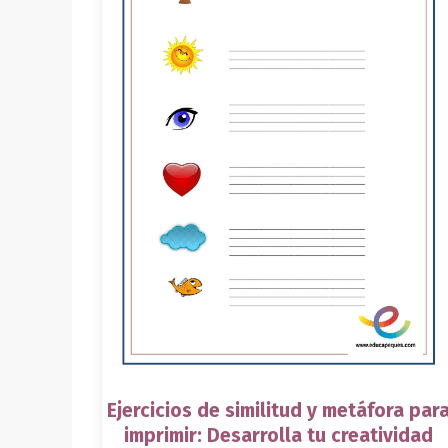
Ejercicios de similitud y metáfora par
imprimir: Desarrolla tu creatividad