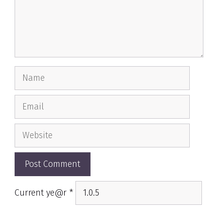
Name
Email
Website
Current ye@r
*