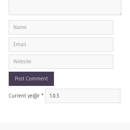
Name
Email
Website
Current ye@r
*