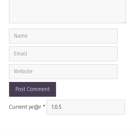
Name
Email
Website
Current ye@r
*