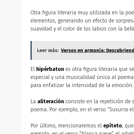
Otra figura literaria muy utilizada en la poe
elementos, generando un efecto de sorpresa 
suavidad y el color de los labios con la bell
Leer más:
Versos en armonía: Descubriend
El
hipérbaton
es otra figura literaria que 
especial y una musicalidad única al poema.
para enfatizar la intensidad de la emoción.
La
aliteración
consiste en la repetición de 
poema. Por ejemplo, en el verso “Susurra el 
Por último, mencionaremos el
epíteto
, que
ejemplo, en el verso “blanca nieve”, el adjet