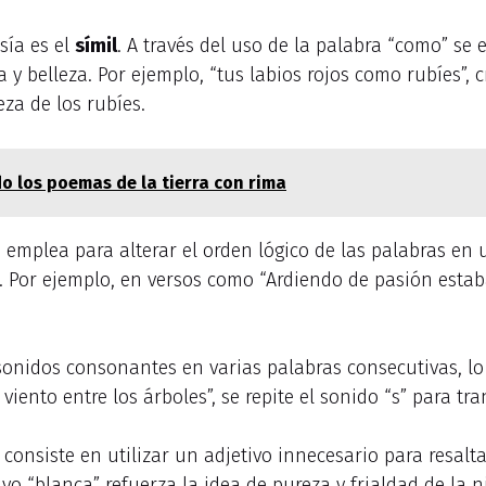
sía es el
símil
. A través del uso de la palabra “como” se
y belleza. Por ejemplo, “tus labios rojos como rubíes”, 
eza de los rubíes.
o los poemas de la tierra con rima
se emplea para alterar el orden lógico de las palabras en
 Por ejemplo, en versos como “Ardiendo de pasión estab
sonidos consonantes en varias palabras consecutivas, lo
viento entre los árboles”, se repite el sonido “s” para tr
 consiste en utilizar un adjetivo innecesario para resal
ivo “blanca” refuerza la idea de pureza y frialdad de la n