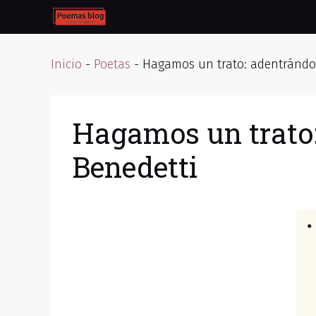
Skip
to
content
Inicio
-
Poetas
-
Hagamos un trato: adentrándon
Hagamos un trato:
Benedetti