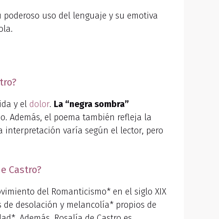
u poderoso uso del lenguaje y su emotiva
ola.
tro?
ida y el
dolor
.
La “negra sombra”
do. Además, el poema también refleja la
interpretación varía según el lector, pero
de Castro?
ovimiento del Romanticismo* en el siglo XIX
os de desolación y melancolía* propios de
dad*. Además, Rosalía de Castro es