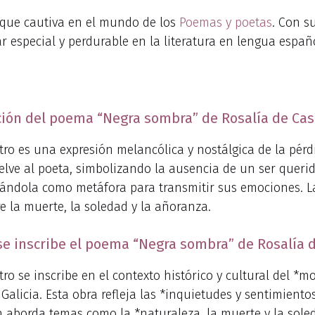
que cautiva en el mundo de los
Poemas y poetas
. Con s
 especial y perdurable en la literatura en lengua españ
tación del poema “Negra sombra” de Rosalía de Cas
ro es una expresión melancólica y nostálgica de la pérd
uelve al poeta, simbolizando la ausencia de un ser queri
zándola como metáfora para transmitir sus emociones. La 
 la muerte, la soledad y la añoranza.
 se inscribe el poema “Negra sombra” de Rosalía 
o se inscribe en el contexto histórico y cultural del *m
Galicia. Esta obra refleja las *inquietudes y sentimient
n aborda temas como la *naturaleza, la muerte y la sole