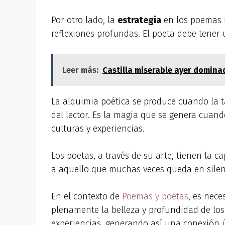
Por otro lado, la
estrategia
en los poemas i
reflexiones profundas. El poeta debe tener u
Leer más:
Castilla miserable ayer dominad
La alquimia poética se produce cuando la tá
del lector. Es la magia que se genera cuand
culturas y experiencias.
Los poetas, a través de su arte, tienen la 
a aquello que muchas veces queda en silenci
En el contexto de
Poemas y poetas
, es nece
plenamente la belleza y profundidad de los 
experiencias, generando así una conexión ú