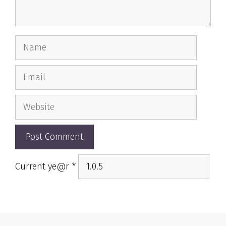
Name
Email
Website
Current ye@r
*