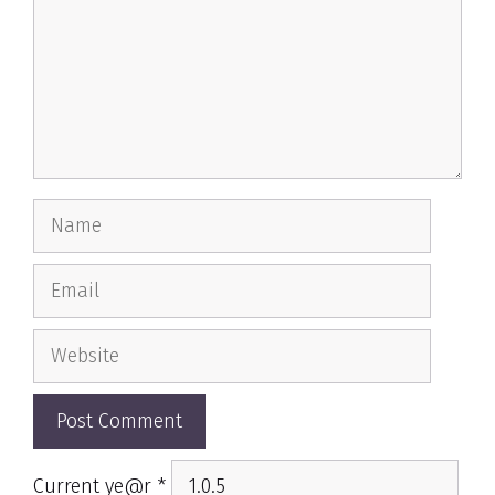
Name
Email
Website
Current ye@r
*