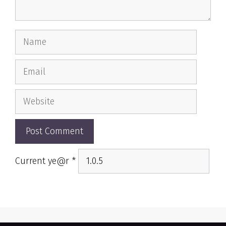
Name
Email
Website
Current ye@r
*