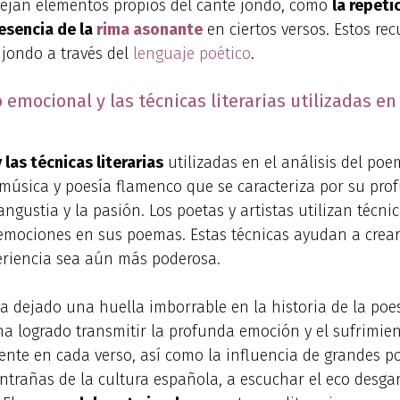
flejan elementos propios del cante jondo, como
la repeti
resencia de la
rima asonante
en ciertos versos. Estos rec
 jondo a través del
lenguaje poético
.
o emocional y las técnicas literarias utilizadas e
las técnicas literarias
utilizadas en el análisis del poe
de música y poesía flamenco que se caracteriza por su pr
ngustia y la pasión. Los poetas y artistas utilizan técnic
as emociones en sus poemas. Estas técnicas ayudan a cr
periencia sea aún más poderosa.
a dejado una huella imborrable en la historia de la poes
 ha logrado transmitir la profunda emoción y el sufrimie
resente en cada verso, así como la influencia de grandes
ntrañas de la cultura española, a escuchar el eco desga