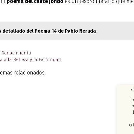
 El
poema del cante jondo
es un tesoro literario que me
is detallado del Poema 14 de Pablo Neruda
 y Renacimiento
a a la Belleza y la Feminidad
emas relacionados: