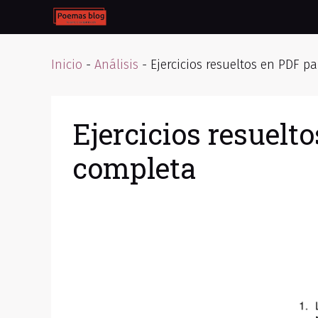
Skip
to
content
Inicio
-
Análisis
-
Ejercicios resueltos en PDF 
Ejercicios resuelt
completa