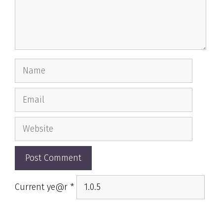
Name
Email
Website
Current ye@r
*