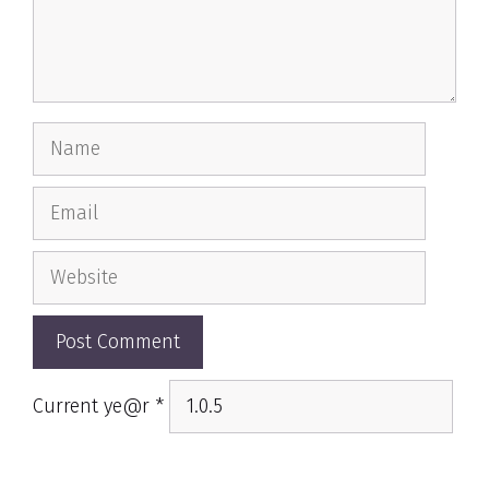
Name
Email
Website
Current ye@r
*