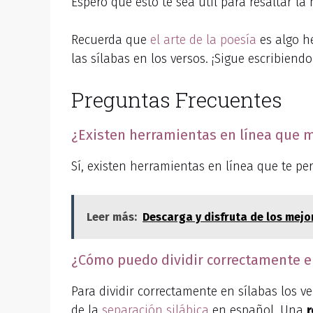
Espero que esto te sea útil para resaltar la
Recuerda que
el arte de la poesía
es algo he
las sílabas en los versos. ¡Sigue escribien
Preguntas Frecuentes
¿Existen herramientas en línea que m
Sí, existen herramientas en línea que te p
Leer más:
Descarga y disfruta de los mej
¿Cómo puedo dividir correctamente en
Para dividir correctamente en sílabas los v
de la
separación silábica
en español. Una
r