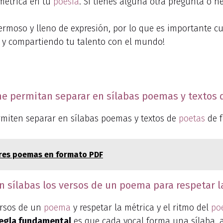
 métrica en tu
poesía
. Si tienes alguna otra pregunta o 
rmoso y lleno de expresión, por lo que es importante cui
do y compartiendo tu talento con el mundo!
e permitan separar en sílabas poemas y textos d
ermiten separar en sílabas poemas y textos de
poetas
de f
ores poemas en formato PDF
 sílabas los versos de un poema para respetar la
ersos de un
poema
y respetar la métrica y el ritmo del
po
egla fundamental
es que cada vocal forma una sílaba, 