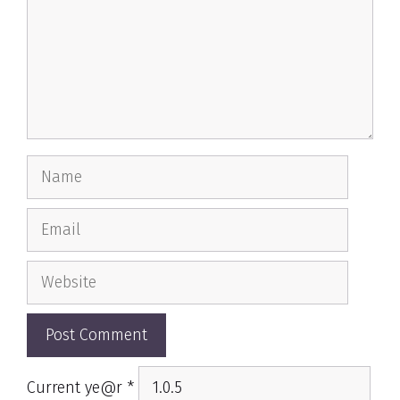
Name
Email
Website
Current ye@r
*